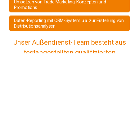
Umsetzen von Trade Marketing-Konzepten und
Promotions
Daten-Reporting mit CRM-System u.a. zur Erstellung von
Distributionsanalysen
Unser Außendienst-Team besteht aus
festangestellten qualifizierten
Mitarbeitern und verfügt über
ausgezeichnete langjährig aufgebaute
Kontakte und Erfahrungen am Point of
Sale. Durch permanente und sehr kurze
Besuchsrhythmen setzen wir Maßstäbe
in der Region.